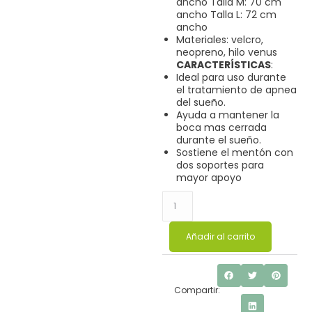
ancho Talla M: 70 cm
ancho Talla L: 72 cm
ancho
Materiales: velcro,
neopreno, hilo venus
CARACTERÍSTICAS
:
Ideal para uso durante
el tratamiento de apnea
del sueño.
Ayuda a mantener la
boca mas cerrada
durante el sueño.
Sostiene el mentón con
dos soportes para
mayor apoyo
Añadir al carrito
Compartir: